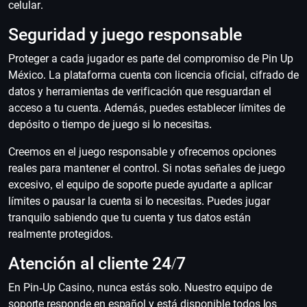
celular.
Seguridad y juego responsable
Proteger a cada jugador es parte del compromiso de Pin Up
México. La plataforma cuenta con licencia oficial, cifrado de
datos y herramientas de verificación que resguardan el
acceso a tu cuenta. Además, puedes establecer límites de
depósito o tiempo de juego si lo necesitas.
Creemos en el juego responsable y ofrecemos opciones
reales para mantener el control. Si notas señales de juego
excesivo, el equipo de soporte puede ayudarte a aplicar
límites o pausar la cuenta si lo necesitas. Puedes jugar
tranquilo sabiendo que tu cuenta y tus datos están
realmente protegidos.
Atención al cliente 24/7
En Pin-Up Casino, nunca estás solo. Nuestro equipo de
soporte responde en español y está disponible todos los