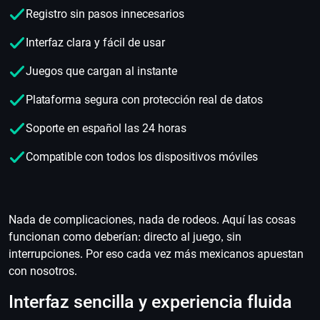
Registro sin pasos innecesarios
Interfaz clara y fácil de usar
Juegos que cargan al instante
Plataforma segura con protección real de datos
Soporte en español las 24 horas
Compatible con todos los dispositivos móviles
Nada de complicaciones, nada de rodeos. Aquí las cosas
funcionan como deberían: directo al juego, sin
interrupciones. Por eso cada vez más mexicanos apuestan
con nosotros.
Interfaz sencilla y experiencia fluida