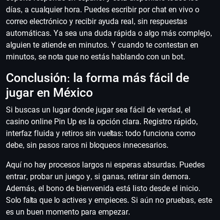
días, a cualquier hora. Puedes escribir por chat en vivo o
correo electrónico y recibir ayuda real, sin respuestas
automáticas. Ya sea una duda rápida o algo más complejo,
alguien te atiende en minutos. Y cuando te contestan en
minutos, se nota que no estás hablando con un bot.
Conclusión: la forma más fácil de
jugar en México
Si buscas un lugar donde jugar sea fácil de verdad, el
casino online Pin Up es la opción clara. Registro rápido,
interfaz fluida y retiros sin vueltas: todo funciona como
debe, sin pasos raros ni bloqueos innecesarios.
Aquí no hay procesos largos ni esperas absurdas. Puedes
entrar, probar un juego y, si ganas, retirar sin demora.
Además, el bono de bienvenida está listo desde el inicio.
Solo falta que lo actives y empieces. Si aún no pruebas, este
es un buen momento para empezar.