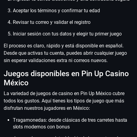
Aceptar los términos y confirmar tu edad
Revisar tu correo y validar el registro
Iniciar sesión con tus datos y elegir tu primer juego
El proceso es claro, rápido y está disponible en español.
Desde que activas tu cuenta, puedes abrir cualquier juego
sin esperar validaciones extra ni correos nuevos.
Juegos disponibles en Pin Up Casino
México
La variedad de juegos de casino en Pin Up México cubre
todos los gustos. Aquí tienes los tipos de juego que más
disfrutan nuestros jugadores en México:
Tragamonedas: desde clásicas de tres carretes hasta
slots modernos con bonus