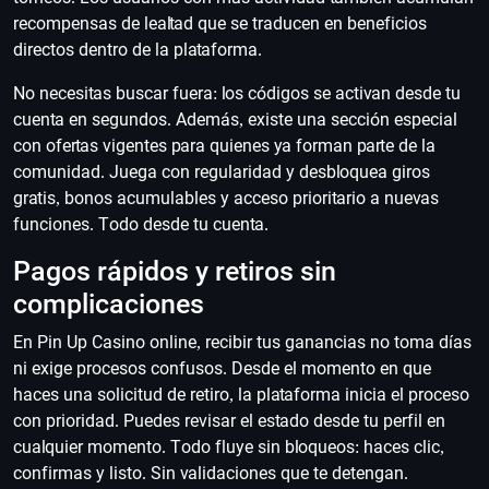
recompensas de lealtad que se traducen en beneficios
directos dentro de la plataforma.
No necesitas buscar fuera: los códigos se activan desde tu
cuenta en segundos. Además, existe una sección especial
con ofertas vigentes para quienes ya forman parte de la
comunidad. Juega con regularidad y desbloquea giros
gratis, bonos acumulables y acceso prioritario a nuevas
funciones. Todo desde tu cuenta.
Pagos rápidos y retiros sin
complicaciones
En Pin Up Casino online, recibir tus ganancias no toma días
ni exige procesos confusos. Desde el momento en que
haces una solicitud de retiro, la plataforma inicia el proceso
con prioridad. Puedes revisar el estado desde tu perfil en
cualquier momento. Todo fluye sin bloqueos: haces clic,
confirmas y listo. Sin validaciones que te detengan.