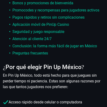
Bonos y promociones de bienvenida
Promocodes y recompensas para jugadores activos
Pagos rápidos y retiros sin complicaciones
Aplicación móvil de PinUp Casino
Seguridad y juego responsable
Atención al cliente 24/7
Conclusión: la forma más fácil de jugar en México
Preguntas frecuentes
¿Por qué elegir Pin Up México?
En Pin Up México, todo está hecho para que juegues sin
perder tiempo ni paciencia. Estas son algunas razones por
las que tantos jugadores nos prefieren:
Acceso rápido desde celular o computadora